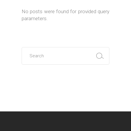
No posts were found for provided query
parameters.
Search
for: