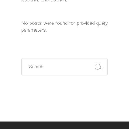
AUCUNE CATÉGORIE
No posts were found for provided query
parameters.
Search
for: